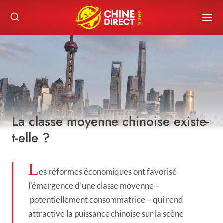
Skip
to
content
La classe moyenne chinoise existe-
t-elle ?
L
es réformes économiques ont favorisé
l’émergence d’une classe moyenne –
potentiellement consommatrice – qui rend
attractive la puissance chinoise sur la scène