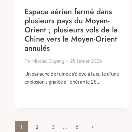
Espace aérien fermé dans
plusieurs pays du Moyen-
Orient ; plusieurs vols de la
Chine vers le Moyen-Orient
annulés
Par
Nicolas Ouyang
28 février 2026
Un panache de fumée s'élève à la suite d'une
explosion signalée à Téhéran le 28…
Page
Next
1
2
3
…
6