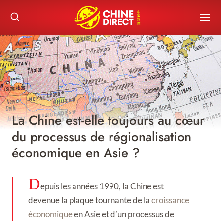
Skip
to
content
La Chine est-elle toujours au cœur
du processus de régionalisation
économique en Asie ?
D
epuis les années 1990, la Chine est
devenue la plaque tournante de la
croissance
économique
en Asie et d’un processus de