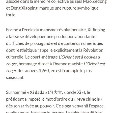
associé dans la mémoire collective au seul Mao Zedong
et Deng Xiaoping, marque une rupture symbolique
forte.
Formé à l’école du maoïsme révolutionnaire, Xi Jinping
a laissé se développer une production abondante
d’affiches de propagande et de contenus numériques
dont l’esthétique rappelle explicitement la Révolution
culturelle. Le court-métrage
L’Orient est à nouveau
rouge
, hommage direct à l’hymne maoïste
L’Orient est
rouge
des années 1960, en est l’exemple le plus
saisissant.
Surnommé
« Xi dada »
(习大大, « oncle Xi »), le
président a imposé le mot d’ordre du
« rêve chinois »
dès son arrivée au pouvoir. Ce slogan envahit l’espace
public : murs, transports, écrans. La télévision diffuse