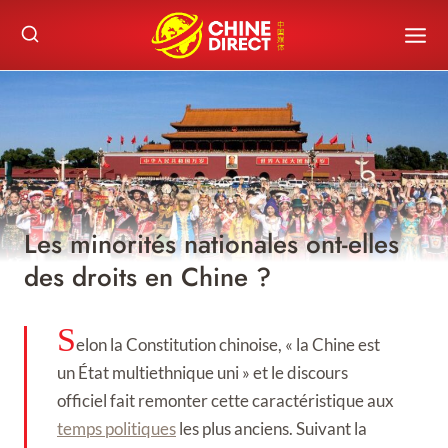
Skip
to
content
Les minorités nationales ont-elles
des droits en Chine ?
S
elon la Constitution chinoise, « la Chine est
un État multiethnique uni » et le discours
officiel fait remonter cette caractéristique aux
temps politiques
les plus anciens. Suivant la