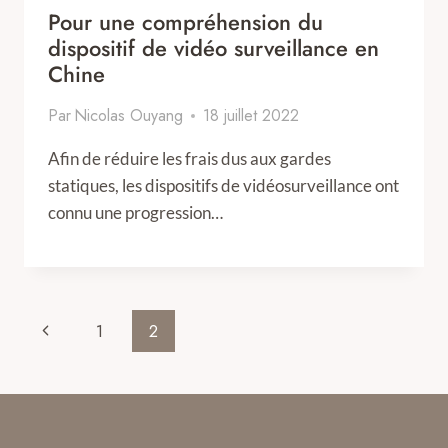
Pour une compréhension du
dispositif de vidéo surveillance en
Chine
Par
Nicolas Ouyang
18 juillet 2022
Afin de réduire les frais dus aux gardes
statiques, les dispositifs de vidéosurveillance ont
connu une progression…
Page
Previous
1
2
navigation
Page