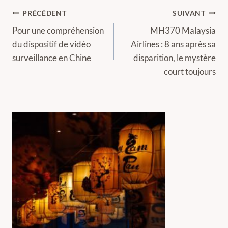
Navigation
PRÉCÉDENT
SUIVANT
de
Pour une compréhension
MH370 Malaysia
du dispositif de vidéo
Airlines : 8 ans après sa
l’article
surveillance en Chine
disparition, le mystère
court toujours