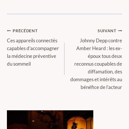
Navigation
PRÉCÉDENT
SUIVANT
de
Ces appareils connectés
Johnny Depp contre
capables d’accompagner
Amber Heard : les ex-
l’article
la médecine préventive
époux tous deux
du sommeil
reconnus coupables de
diffamation, des
dommages et intérêts au
bénéfice de l’acteur