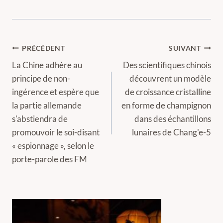
Navigation
PRÉCÉDENT
SUIVANT
de
La Chine adhère au
Des scientifiques chinois
principe de non-
découvrent un modèle
l’article
ingérence et espère que
de croissance cristalline
la partie allemande
en forme de champignon
s'abstiendra de
dans des échantillons
promouvoir le soi-disant
lunaires de Chang'e-5
« espionnage », selon le
porte-parole des FM