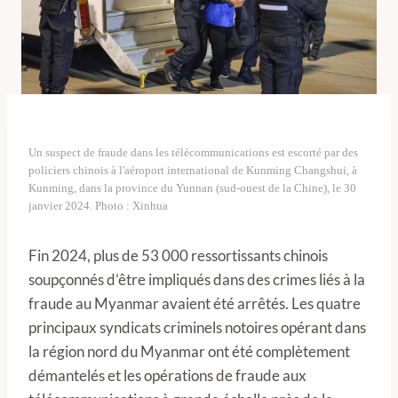
Un suspect de fraude dans les télécommunications est escorté par des
policiers chinois à l'aéroport international de Kunming Changshui, à
Kunming, dans la province du Yunnan (sud-ouest de la Chine), le 30
janvier 2024. Photo : Xinhua
Fin 2024, plus de 53 000 ressortissants chinois
soupçonnés d’être impliqués dans des crimes liés à la
fraude au Myanmar avaient été arrêtés. Les quatre
principaux syndicats criminels notoires opérant dans
la région nord du Myanmar ont été complètement
démantelés et les opérations de fraude aux