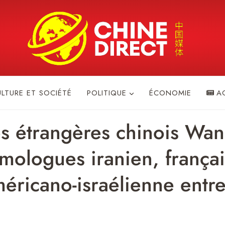
ULTURE ET SOCIÉTÉ
POLITIQUE
ÉCONOMIE
A
es étrangères chinois Wang
mologues iranien, françai
américano-israélienne entr