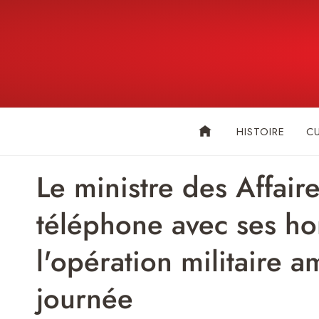
Skip
to
content
HISTOIRE
C
Le ministre des Affair
téléphone avec ses ho
l'opération militaire 
journée