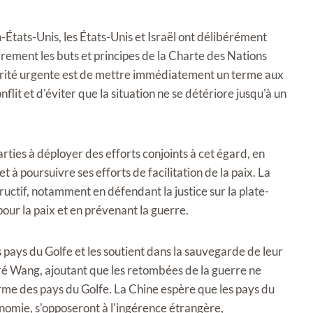
-États-Unis, les États-Unis et Israël ont délibérément
airement les buts et principes de la Charte des Nations
iorité urgente est de mettre immédiatement un terme aux
flit et d'éviter que la situation ne se détériore jusqu'à un
rties à déployer des efforts conjoints à cet égard, en
et à poursuivre ses efforts de facilitation de la paix. La
uctif, notamment en défendant la justice sur la plate-
our la paix et en prévenant la guerre.
 pays du Golfe et les soutient dans la sauvegarde de leur
aré Wang, ajoutant que les retombées de la guerre ne
rme des pays du Golfe. La Chine espère que les pays du
nomie, s'opposeront à l'ingérence étrangère,