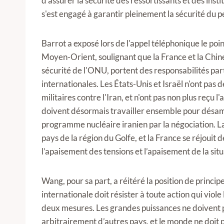
d'assurer la sécurité des ressortissants et des insti
s'est engagé à garantir pleinement la sécurité du pe
Barrot a exposé lors de l'appel téléphonique le point
Moyen-Orient, soulignant que la France et la Chi
sécurité de l'ONU, portent des responsabilités parti
internationales. Les États-Unis et Israël n'ont pas 
militaires contre l'Iran, et n'ont pas non plus reçu l
doivent désormais travailler ensemble pour désamor
programme nucléaire iranien par la négociation. La 
pays de la région du Golfe, et la France se réjouit d
l’apaisement des tensions et l’apaisement de la situ
Wang, pour sa part, a réitéré la position de princi
internationale doit résister à toute action qui viole
deux mesures. Les grandes puissances ne doivent pa
arbitrairement d’autres pays, et le monde ne doit pas