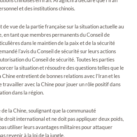
tutions chinoises en Iran. Araghchi a déclaré que l'Iran
rsonnel et des institutions chinois.
 de vue de la partie française sur la situation actuelle au
ne, en tant que membres permanents du Conseil de
culières dans le maintien de la paix et de la sécurité
demandé l'avis du Conseil de sécurité sur leurs actions
'autorisation du Conseil de sécurité. Toutes les parties
cer la situation et résoudre des questions telles que le
Chine entretient de bonnes relations avec l’Iran et les
e travailler avec la Chine pour jouer un rôle positif dans
ation dans la région.
pe de la Chine, soulignant que la communauté
 le droit international et ne doit pas appliquer deux poids,
s utiliser leurs avantages militaires pour attaquer
 revenir à la loi de la jungle.