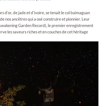
s d'or, de jade et d'ivoire, se tenait le col baimaguan
 nos ancêtres qui a osé construire et pionnier. Leur
 (Awakening Garden Record), le premier enregistrement
rve les saveurs riches et en couches de cet héritage