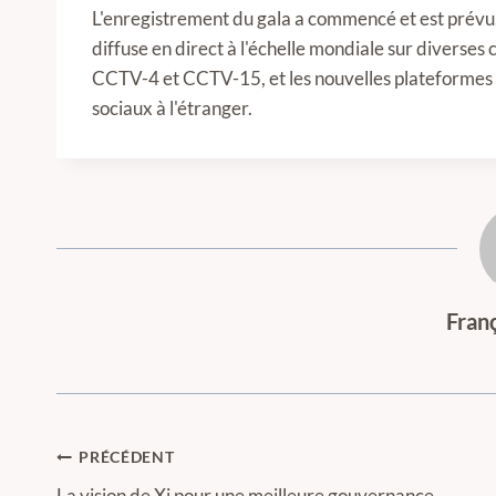
L'enregistrement du gala a commencé et est prévu. I
diffuse en direct à l'échelle mondiale sur divers
CCTV-4 et CCTV-15, et les nouvelles plateformes 
sociaux à l'étranger.
Fran
Navigation
PRÉCÉDENT
La vision de Xi pour une meilleure gouvernance