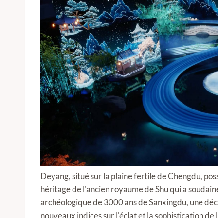
Deyang, situé sur la plaine fertile de Chengdu, poss
héritage de l'ancien royaume de Shu qui a soudainem
archéologique de 3000 ans de Sanxingdu, une déco
nouveaux indices sur l'éclat et la sophistication de l