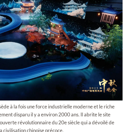
ède à la fois une force industrielle moderne et le riche
ent disparu il y a environ 2000 ans. Il abrite le site
uverte révolutionnaire du 20e siècle qui a dévoilé de
a civilisation chinoise précoce.