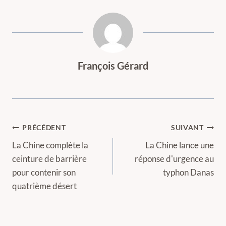
François Gérard
Navigation
PRÉCÉDENT
SUIVANT
de
La Chine complète la
La Chine lance une
ceinture de barrière
réponse d'urgence au
l’article
pour contenir son
typhon Danas
quatrième désert