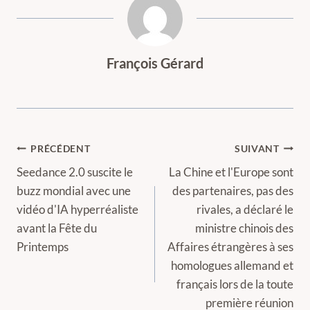
François Gérard
Navigation
PRÉCÉDENT
SUIVANT
de
Seedance 2.0 suscite le
La Chine et l'Europe sont
buzz mondial avec une
des partenaires, pas des
l’article
vidéo d'IA hyperréaliste
rivales, a déclaré le
avant la Fête du
ministre chinois des
Printemps
Affaires étrangères à ses
homologues allemand et
français lors de la toute
première réunion