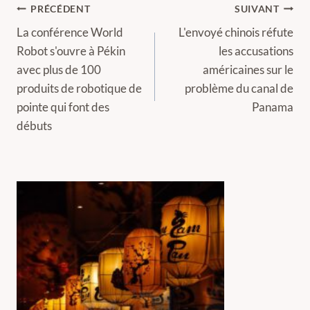
Navigation
PRÉCÉDENT
SUIVANT
de
La conférence World
L'envoyé chinois réfute
Robot s'ouvre à Pékin
les accusations
l’article
avec plus de 100
américaines sur le
produits de robotique de
problème du canal de
pointe qui font des
Panama
débuts