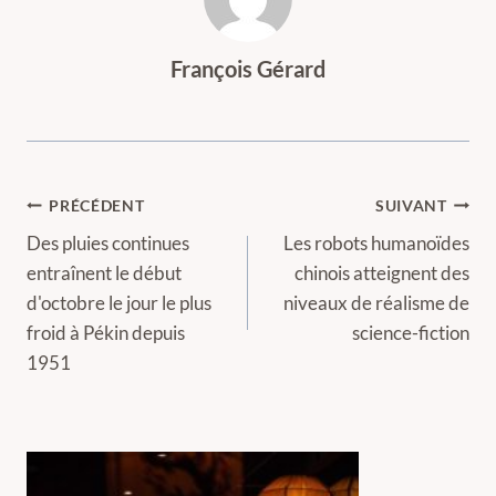
François Gérard
Navigation
PRÉCÉDENT
SUIVANT
de
Des pluies continues
Les robots humanoïdes
entraînent le début
chinois atteignent des
l’article
d'octobre le jour le plus
niveaux de réalisme de
froid à Pékin depuis
science-fiction
1951