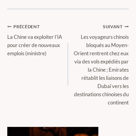
Navigation
PRÉCÉDENT
SUIVANT
de
La Chine va exploiter l'IA
Les voyageurs chinois
pour créer de nouveaux
bloqués au Moyen-
l’article
emplois (ministre)
Orient rentrent chez eux
via des vols expédiés par
la Chine ; Emirates
rétablit les liaisons de
Dubaï vers les
destinations chinoises du
continent