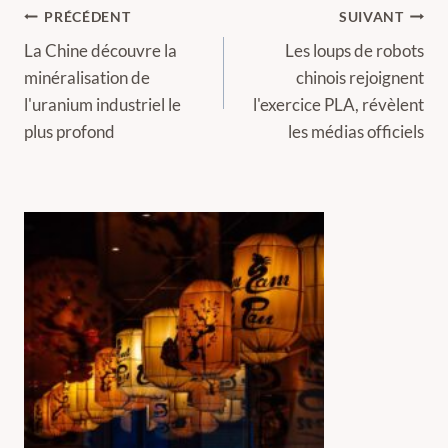
Navigation
PRÉCÉDENT
SUIVANT
de
La Chine découvre la
Les loups de robots
minéralisation de
chinois rejoignent
l’article
l'uranium industriel le
l'exercice PLA, révèlent
plus profond
les médias officiels