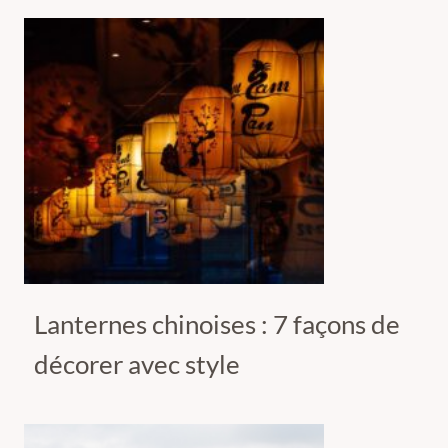
Lanternes chinoises : 7 façons de
décorer avec style