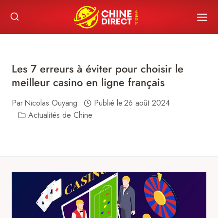
Skip
to
content
Les 7 erreurs à éviter pour choisir le
meilleur casino en ligne français
Par
Nicolas Ouyang
Publié le
26 août 2024
Actualités de Chine