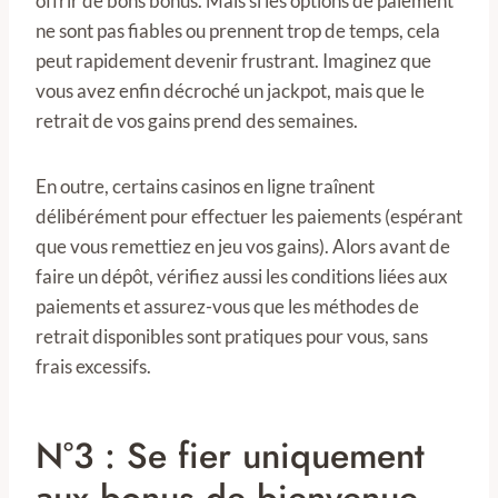
offrir de bons bonus. Mais si les options de paiement
ne sont pas fiables ou prennent trop de temps, cela
peut rapidement devenir frustrant. Imaginez que
vous avez enfin décroché un jackpot, mais que le
retrait de vos gains prend des semaines.
En outre, certains casinos en ligne traînent
délibérément pour effectuer les paiements (espérant
que vous remettiez en jeu vos gains). Alors avant de
faire un dépôt, vérifiez aussi les conditions liées aux
paiements et assurez-vous que les méthodes de
retrait disponibles sont pratiques pour vous, sans
frais excessifs.
N°3 : Se fier uniquement