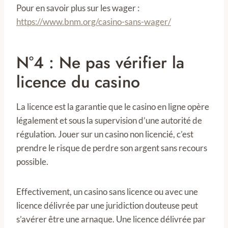
Pour en savoir plus sur les wager :
https://www.bnm.org/casino-sans-wager/
N°4 : Ne pas vérifier la
licence du casino
La licence est la garantie que le casino en ligne opère
légalement et sous la supervision d’une autorité de
régulation. Jouer sur un casino non licencié, c’est
prendre le risque de perdre son argent sans recours
possible.
Effectivement, un casino sans licence ou avec une
licence délivrée par une juridiction douteuse peut
s’avérer être une arnaque. Une licence délivrée par