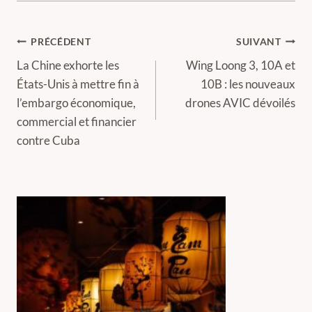
Navigation
PRÉCÉDENT
SUIVANT
de
La Chine exhorte les
Wing Loong 3, 10A et
États-Unis à mettre fin à
10B : les nouveaux
l’article
l’embargo économique,
drones AVIC dévoilés
commercial et financier
contre Cuba