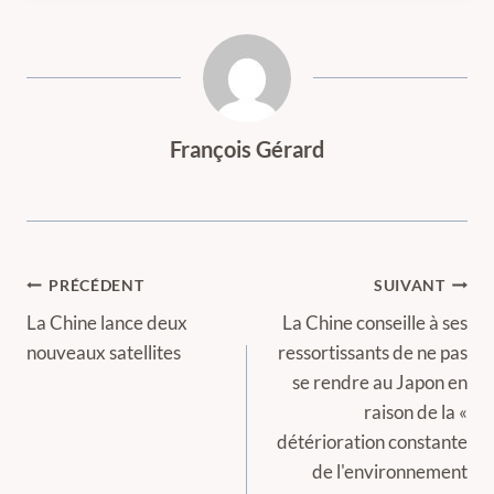
François Gérard
Navigation
PRÉCÉDENT
SUIVANT
de
La Chine lance deux
La Chine conseille à ses
nouveaux satellites
ressortissants de ne pas
l’article
se rendre au Japon en
raison de la «
détérioration constante
de l'environnement