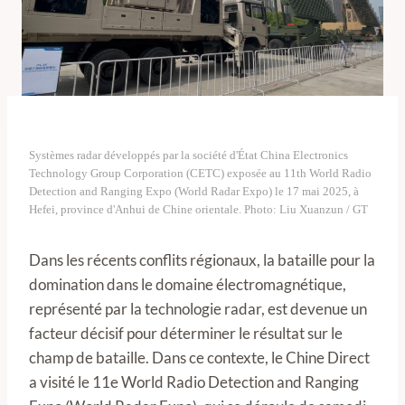
Systèmes radar développés par la société d'État China Electronics
Technology Group Corporation (CETC) exposée au 11th World Radio
Detection and Ranging Expo (World Radar Expo) le 17 mai 2025, à
Hefei, province d'Anhui de Chine orientale. Photo: Liu Xuanzun / GT
Dans les récents conflits régionaux, la bataille pour la
domination dans le domaine électromagnétique,
représenté par la technologie radar, est devenue un
facteur décisif pour déterminer le résultat sur le
champ de bataille. Dans ce contexte, le Chine Direct
a visité le 11e World Radio Detection and Ranging