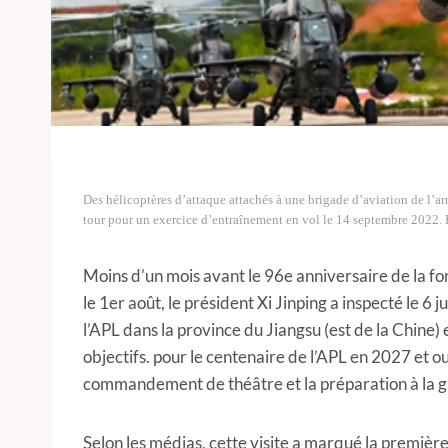
Des hélicoptères d’attaque attachés à une brigade d’aviation de l’
tour pour un exercice d’entraînement en vol le 14 septembre 2022.
Moins d’un mois avant le 96e anniversaire de la fo
le 1er août, le président Xi Jinping a inspecté le 
l’APL dans la province du Jiangsu (est de la Chine) e
objectifs. pour le centenaire de l’APL en 2027 et 
commandement de théâtre et la préparation à la g
Selon les médias, cette visite a marqué la premièr