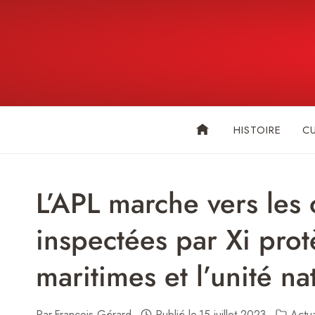
Skip
to
content
HISTOIRE
C
L’APL marche vers les 
inspectées par Xi protè
maritimes et l’unité na
Par
François Gérard
Publié le
15 juillet 2023
Actual