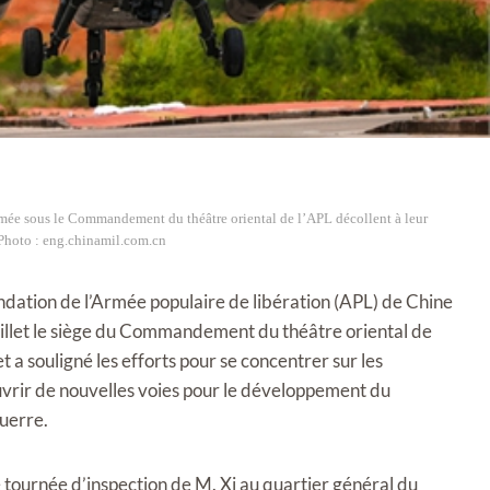
armée sous le Commandement du théâtre oriental de l’APL décollent à leur
 Photo : eng.chinamil.com.cn
ndation de l’Armée populaire de libération (APL) de Chine
6 juillet le siège du Commandement du théâtre oriental de
t a souligné les efforts pour se concentrer sur les
ouvrir de nouvelles voies pour le développement du
uerre.
e tournée d’inspection de M. Xi au quartier général du