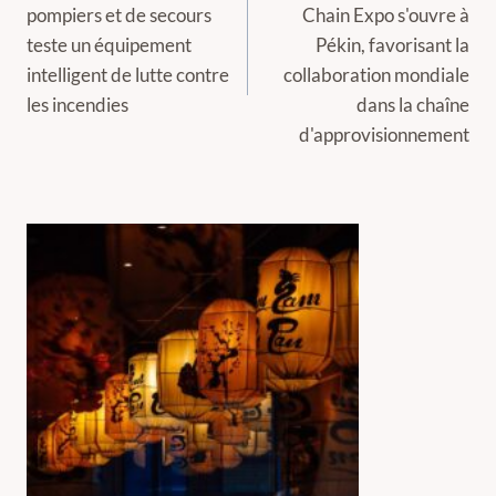
pompiers et de secours
Chain Expo s'ouvre à
l’article
teste un équipement
Pékin, favorisant la
intelligent de lutte contre
collaboration mondiale
les incendies
dans la chaîne
d'approvisionnement