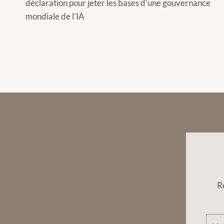
déclaration pour jeter les bases d’une gouvernance
l’article
mondiale de l’IA
R