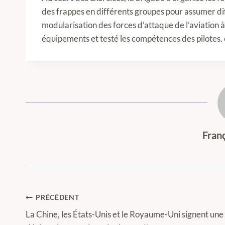
des frappes en différents groupes pour assumer di
modularisation des forces d’attaque de l’aviation à 
équipements et testé les compétences des pilotes.
Fran
Navigation
PRÉCÉDENT
de
La Chine, les États-Unis et le Royaume-Uni signent une