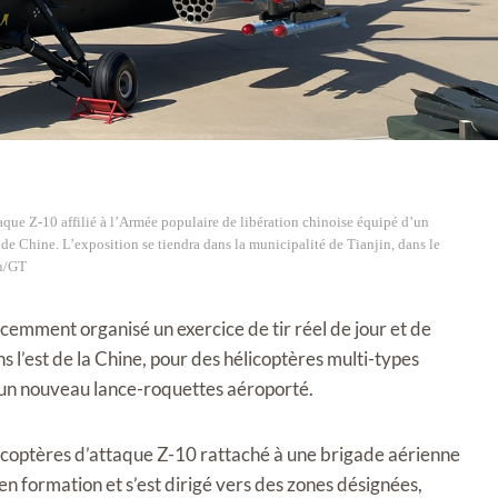
que Z-10 affilié à l’Armée populaire de libération chinoise équipé d’un
de Chine. L’exposition se tiendra dans la municipalité de Tianjin, dans le
un/GT
écemment organisé un exercice de tir réel de jour et de
ns l’est de la Chine, pour des hélicoptères multi-types
 un nouveau lance-roquettes aéroporté.
icoptères d’attaque Z-10 rattaché à une brigade aérienne
en formation et s’est dirigé vers des zones désignées,