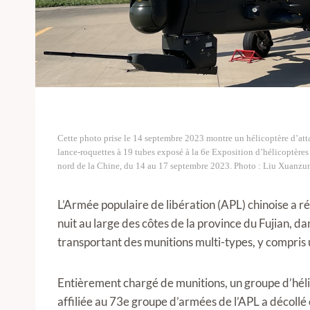
Cette photo prise le 14 septembre 2023 montre un hélicoptère d’atta
lance-roquettes à 19 tubes exposé à la 6e Exposition d’hélicoptères 
nord de la Chine, du 14 au 17 septembre 2023. Photo : Liu Xuanz
L’Armée populaire de libération (APL) chinoise a r
nuit au large des côtes de la province du Fujian, da
transportant des munitions multi-types, y compris
Entièrement chargé de munitions, un groupe d’hél
affiliée au 73e groupe d’armées de l’APL a décollé 