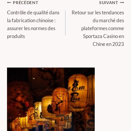
Navigation
PRÉCÉDENT
SUIVANT
de
Contrôle de qualité dans
Retour sur les tendances
la fabrication chinoise :
du marché des
l’article
assurer les normes des
plateformes comme
produits
Sportaza Casino en
Chine en 2023