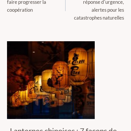
faire progresser la
réponse d'urgence,
l’article
coopération
alertes pour les
catastrophes naturelles
Lanternes chinoises : 7 façons de