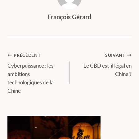
François Gérard
Navigation
PRÉCÉDENT
SUIVANT
de
Cyberpuissance : les
Le CBD est-il légal en
ambitions
Chine ?
l’article
technologiques de la
Chine