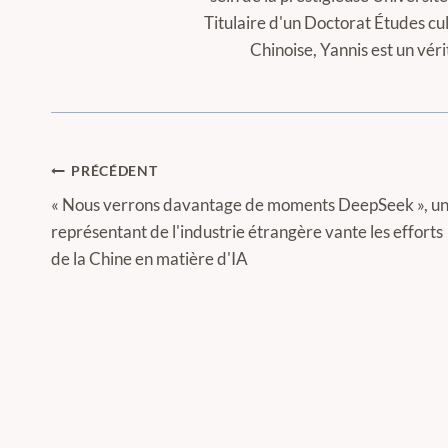
Titulaire d'un Doctorat Études cul
Chinoise, Yannis est un vér
Navigation
PRÉCÉDENT
de
« Nous verrons davantage de moments DeepSeek », u
représentant de l'industrie étrangère vante les efforts
l’article
de la Chine en matière d'IA