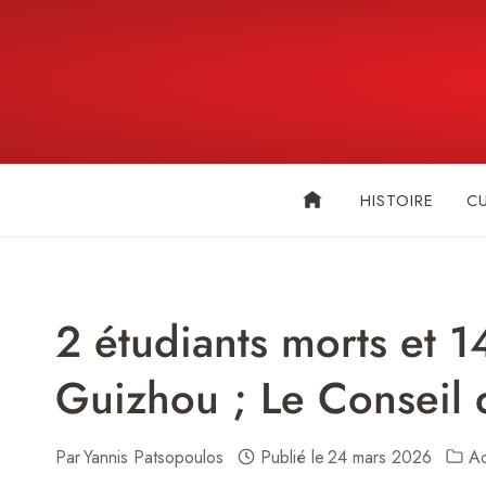
Skip
to
content
HISTOIRE
C
2 étudiants morts et 1
Guizhou ; Le Conseil d
Par
Yannis Patsopoulos
Publié le
24 mars 2026
Ac