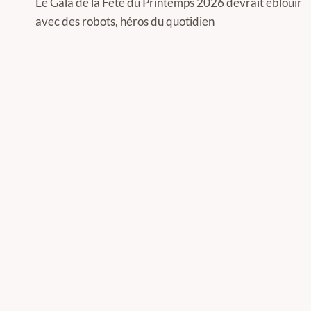
de
Le Gala de la Fête du Printemps 2026 devrait éblouir
avec des robots, héros du quotidien
l’article