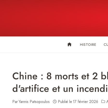
Skip
to
content
HISTOIRE
C
Chine : 8 morts et 2 b
d'artifice et un incend
Par
Yannis Patsopoulos
Publié le
17 février 2026
A