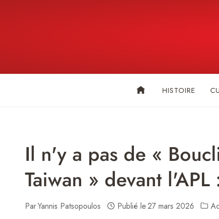
Skip
to
content
HISTOIRE
C
Il n'y a pas de « Bou
Taiwan » devant l'APL
Par
Yannis Patsopoulos
Publié le
27 mars 2026
Ac