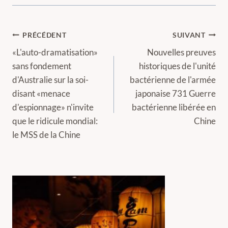
Navigation
PRÉCÉDENT
SUIVANT
de
«L'auto-dramatisation»
Nouvelles preuves
sans fondement
historiques de l'unité
l’article
d'Australie sur la soi-
bactérienne de l'armée
disant «menace
japonaise 731 Guerre
d'espionnage» n'invite
bactérienne libérée en
que le ridicule mondial:
Chine
le MSS de la Chine