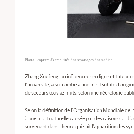
Photo : capture d'écran tirée des reportages des médias
Zhang Xuefeng, un influenceur en ligne et tuteur 
l'université, a succombé à une mort subite d'origi
de secours tous azimuts, selon une nécrologie publ
Selon la définition de l'Organisation Mondiale de l
à une mort naturelle causée par des raisons cardia
survenant dans l'heure qui suit l'apparition des s