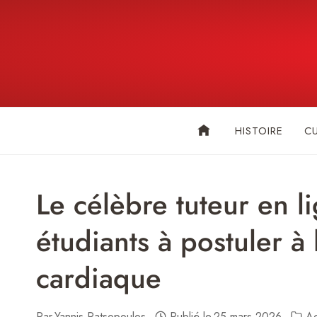
Skip
to
content
HISTOIRE
C
Le célèbre tuteur en l
étudiants à postuler à 
cardiaque
Par
Yannis Patsopoulos
Publié le
25 mars 2026
Ac