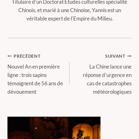
Titulaire d'un Doctorat Études culturelles spécialité
Chinois, et marié à une Chinoise, Yannis est un
véritable expert de l'Empire du Milieu.
Navigation
PRÉCÉDENT
SUIVANT
de
Nouvel An en première
La Chine lance une
ligne : trois sapins
réponse d'urgence en
l’article
témoignent de 56 ans de
cas de catastrophes
dévouement
météorologiques