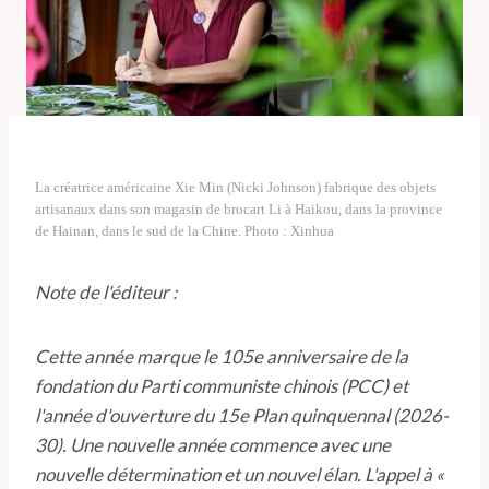
La créatrice américaine Xie Min (Nicki Johnson) fabrique des objets
artisanaux dans son magasin de brocart Li à Haikou, dans la province
de Hainan, dans le sud de la Chine. Photo : Xinhua
Note de l'éditeur :
Cette année marque le 105e anniversaire de la
fondation du Parti communiste chinois (PCC) et
l'année d'ouverture du 15e Plan quinquennal (2026-
30). Une nouvelle année commence avec une
nouvelle détermination et un nouvel élan. L'appel à «