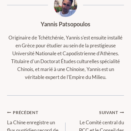
Yannis Patsopoulos
Originaire de Tchétchénie, Yannis s'est ensuite installé
en Grèce pour étudier au sein de la prestigieuse
Université Nationale et Capodistrienne d'Athènes.
Titulaire d'un Doctorat Études culturelles spécialité
Chinois, et marié à une Chinoise, Yannis est un
véritable expert de l'Empire du Milieu.
Navigation
PRÉCÉDENT
SUIVANT
de
La Chine enregistre un
Le Comité central du
flux quotidien record de
PCC et le Conseil des