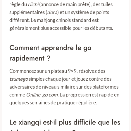
règle du
riichi
(annonce de main prête), des tuiles
supplémentaires (
dora
) et un système de points
différent. Le mahjong chinois standard est
généralement plus accessible pour les débutants.
Comment apprendre le go
rapidement ?
Commencez sur un plateau 9×9, résolvez des
tsumego
simples chaque jour et jouez contre des
adversaires de niveau similaire sur des plateformes
comme
Online-go.com
. La progression est rapide en
quelques semaines de pratique régulière.
Le xiangqi est-il plus difficile que les