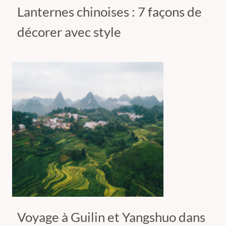
Lanternes chinoises : 7 façons de
décorer avec style
Voyage à Guilin et Yangshuo dans