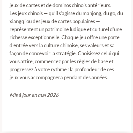
jeux de cartes et de dominos chinois antérieurs.
Les jeux chinois — qu’il s’agisse du mahjong, du go, du
xiangqi ou des jeux de cartes populaires —
représentent un patrimoine ludique et culturel d’une
richesse exceptionnelle. Chaque jeu offre une porte
d’entrée vers la culture chinoise, ses valeurs et sa
façon de concevoir la stratégie. Choisissez celui qui
vous attire, commencez par les règles de base et
progressez à votre rythme : la profondeur de ces
jeux vous accompagnera pendant des années.
Mis à jour en mai 2026