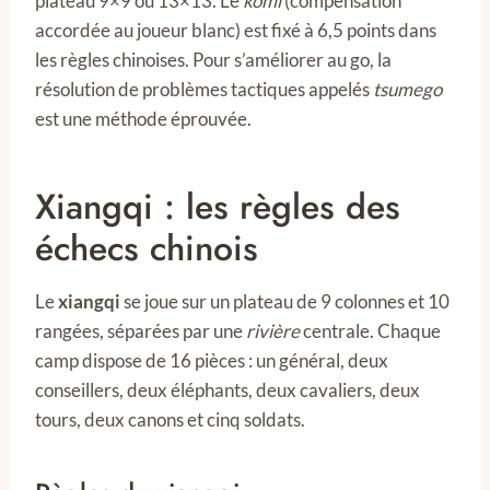
plateau 9×9 ou 13×13. Le
komi
(compensation
accordée au joueur blanc) est fixé à 6,5 points dans
les règles chinoises. Pour s’améliorer au go, la
résolution de problèmes tactiques appelés
tsumego
est une méthode éprouvée.
Xiangqi : les règles des
échecs chinois
Le
xiangqi
se joue sur un plateau de 9 colonnes et 10
rangées, séparées par une
rivière
centrale. Chaque
camp dispose de 16 pièces : un général, deux
conseillers, deux éléphants, deux cavaliers, deux
tours, deux canons et cinq soldats.