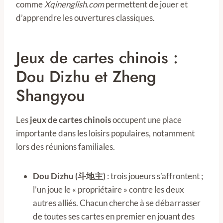
comme
Xqinenglish.com
permettent de jouer et
d’apprendre les ouvertures classiques.
Jeux de cartes chinois :
Dou Dizhu et Zheng
Shangyou
Les
jeux de cartes chinois
occupent une place
importante dans les loisirs populaires, notamment
lors des réunions familiales.
Dou Dizhu (斗地主)
: trois joueurs s’affrontent ;
l’un joue le « propriétaire » contre les deux
autres alliés. Chacun cherche à se débarrasser
de toutes ses cartes en premier en jouant des