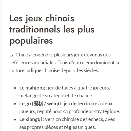
Les jeux chinois
traditionnels les plus
populaires
La Chine a engendré plusieurs jeux devenus des
références mondiales. Trois d’entre eux dominent la
culture ludique chinoise depuis des siècles :
Le mahjong
: jeu de tuiles à quatre joueurs,
mélange de stratégie et de chance.
Le go (围棋 / wéiqí)
: jeu de territoire à deux
joueurs, réputé pour sa profondeur stratégique.
Le xiangqi
: version chinoise des échecs, avec
ses propres pièces et règles uniques.