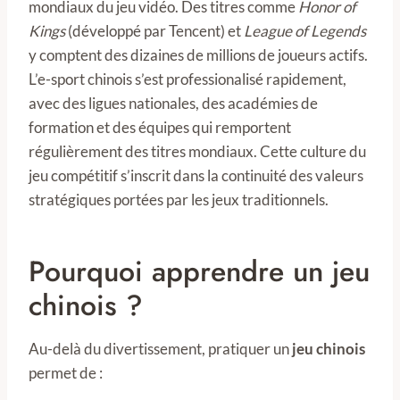
mondiaux du jeu vidéo. Des titres comme
Honor of
Kings
(développé par Tencent) et
League of Legends
y comptent des dizaines de millions de joueurs actifs.
L’e-sport chinois s’est professionalisé rapidement,
avec des ligues nationales, des académies de
formation et des équipes qui remportent
régulièrement des titres mondiaux. Cette culture du
jeu compétitif s’inscrit dans la continuité des valeurs
stratégiques portées par les jeux traditionnels.
Pourquoi apprendre un jeu
chinois ?
Au-delà du divertissement, pratiquer un
jeu chinois
permet de :