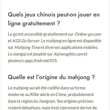
Quels jeux chinois peut-on jouer en
ligne gratuitement ?
Le go est accessible gratuitement sur
Online-go.com
et
KGS Go Server
. Le mahjong en ligne est disponible
sur
Mahjong Time
et diverses applications mobiles.
Le xiangqi est jouable sur
Xqinenglish.com
et
plusieurs apps Android/iOS.
Quelle est l’origine du mahjong ?
Le mahjong aurait été codifié dans sa forme
moderne au XIXe siècle en Chine, probablement
dans la région du Jiangnan. Ses origines précises
restent débattues, mais il est clairement dérivé de