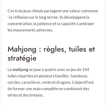
Ces trois jeux chinois partagent une valeur commune
: la réflexion sur le long terme. Ils développent la
concentration, la patience et la capacité à anticiper
les mouvements adverses.
Mahjong : règles, tuiles et
stratégie
Le
mahjong
se joue à quatre avec un jeu de 144
tuiles réparties en plusieurs familles : bambous,
cercles, caractères, vents et dragons. L’objectif est
de former une main complète en combinant des
séries et des brelans.