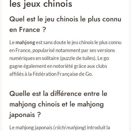
les jeux chinois
Quel est le jeu chinois le plus connu
en France ?
Le
mahjong
est sans doute le jeu chinois le plus connu
en France, popularisé notamment par ses versions
numériques en solitaire (puzzle de tuiles). Le go
gagne également en notoriété grâce aux clubs
affiliés à la Fédération Française de Go.
Quelle est la différence entre le
mahjong chinois et le mahjong
japonais ?
Le mahjong japonais (
riichi mahjong
) introduit la