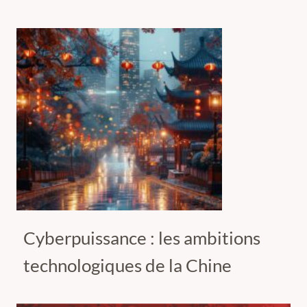
Cyberpuissance : les ambitions
technologiques de la Chine