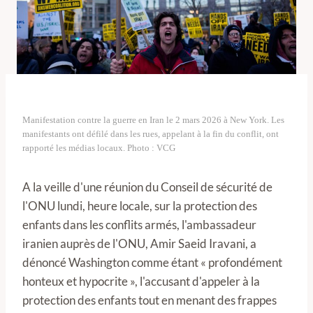
Manifestation contre la guerre en Iran le 2 mars 2026 à New York. Les
manifestants ont défilé dans les rues, appelant à la fin du conflit, ont
rapporté les médias locaux. Photo : VCG
A la veille d'une réunion du Conseil de sécurité de
l'ONU lundi, heure locale, sur la protection des
enfants dans les conflits armés, l'ambassadeur
iranien auprès de l'ONU, Amir Saeid Iravani, a
dénoncé Washington comme étant « profondément
honteux et hypocrite », l'accusant d'appeler à la
protection des enfants tout en menant des frappes