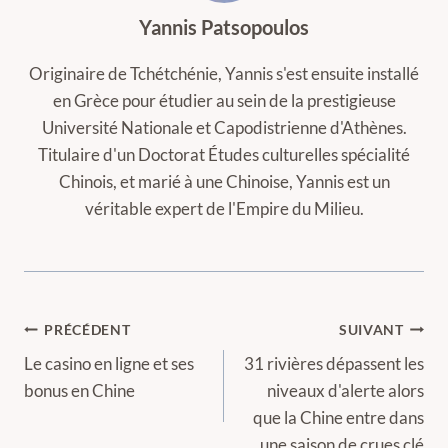
Yannis Patsopoulos
Originaire de Tchétchénie, Yannis s'est ensuite installé
en Grèce pour étudier au sein de la prestigieuse
Université Nationale et Capodistrienne d'Athènes.
Titulaire d'un Doctorat Études culturelles spécialité
Chinois, et marié à une Chinoise, Yannis est un
véritable expert de l'Empire du Milieu.
Navigation
PRÉCÉDENT
SUIVANT
de
Le casino en ligne et ses
31 rivières dépassent les
bonus en Chine
niveaux d'alerte alors
l’article
que la Chine entre dans
une saison de crues clé