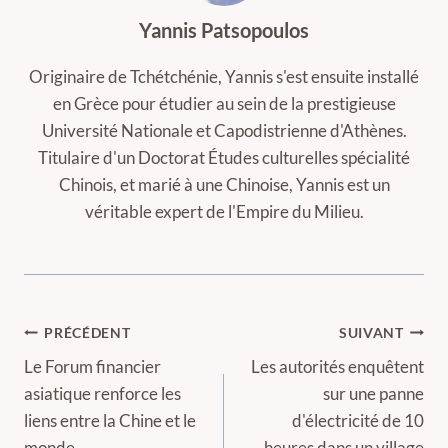
Yannis Patsopoulos
Originaire de Tchétchénie, Yannis s'est ensuite installé
en Grèce pour étudier au sein de la prestigieuse
Université Nationale et Capodistrienne d'Athènes.
Titulaire d'un Doctorat Études culturelles spécialité
Chinois, et marié à une Chinoise, Yannis est un
véritable expert de l'Empire du Milieu.
Navigation
PRÉCÉDENT
SUIVANT
de
Le Forum financier
Les autorités enquêtent
asiatique renforce les
sur une panne
l’article
liens entre la Chine et le
d'électricité de 10
monde
heures dans un village