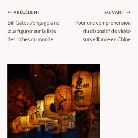
Navigation
PRÉCÉDENT
SUIVANT
de
Bill Gates s’engage à ne
Pour une compréhension
plus figurer sur la liste
du dispositif de vidéo
l’article
des riches du monde
surveillance en Chine