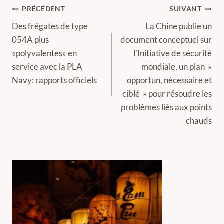
Navigation
PRÉCÉDENT
SUIVANT
de
Des frégates de type
La Chine publie un
054A plus
document conceptuel sur
l’article
«polyvalentes» en
l’Initiative de sécurité
service avec la PLA
mondiale, un plan »
Navy: rapports officiels
opportun, nécessaire et
ciblé » pour résoudre les
problèmes liés aux points
chauds