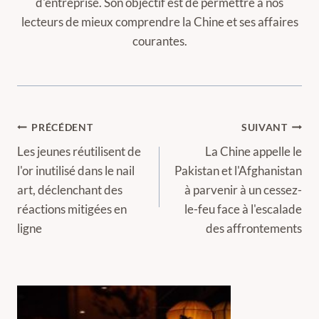
d'entreprise. Son objectif est de permettre à nos
lecteurs de mieux comprendre la Chine et ses affaires
courantes.
Navigation
PRÉCÉDENT
SUIVANT
de
Les jeunes réutilisent de
La Chine appelle le
l'or inutilisé dans le nail
Pakistan et l'Afghanistan
l’article
art, déclenchant des
à parvenir à un cessez-
réactions mitigées en
le-feu face à l'escalade
ligne
des affrontements