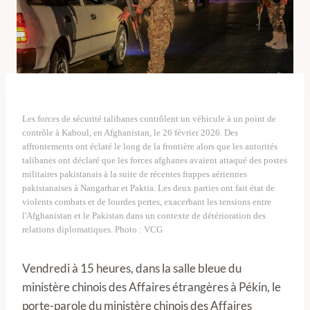
Les forces de sécurité talibanes contrôlent un véhicule à un point de
contrôle à Kaboul, en Afghanistan, le 26 février 2026. Des
affrontements ont éclaté le long de la frontière alors que les autorités
talibanes ont déclaré que les forces afghanes avaient attaqué des postes
militaires pakistanais à la suite de récentes frappes aériennes
pakistanaises à Nangarhar et Paktia. Les deux parties ont fait état de
violents combats et de lourdes pertes, exacerbant les tensions entre
l'Afghanistan et le Pakistan dans un contexte de détérioration des
relations diplomatiques. Photo : VCG
Vendredi à 15 heures, dans la salle bleue du
ministère chinois des Affaires étrangères à Pékin, le
porte-parole du ministère chinois des Affaires