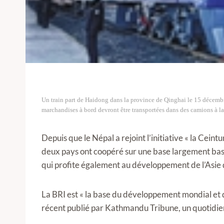
Un train part de Haidong dans la province de Qinghai le 15 décem
marchandises à bord devront être transportées dans des camions à la
Depuis que le Népal a rejoint l’initiative « la Ceint
deux pays ont coopéré sur une base largement basé
qui profite également au développement de l’Asie 
La BRI est « la base du développement mondial et de
récent publié par Kathmandu Tribune, un quotidien