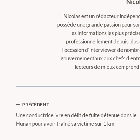
Nico
Nicolas est un rédacteur indépenda
possède une grande passion pour son t
les informations les plus précise
professionnellement depuis plus 
l'occasion d'interviewer de nombr
gouvernementaux aux chefs d'entrep
lecteurs de mieux comprendre
Navigation
PRÉCÉDENT
de
Une conductrice ivre en délit de fuite détenue dans le
Hunan pour avoir traîné sa victime sur 1 km
l’article