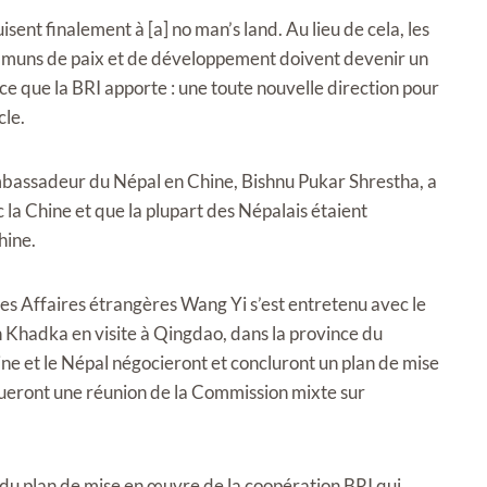
isent finalement à [a] no man’s land. Au lieu de cela, les
ommuns de paix et de développement doivent devenir un
 ce que la BRI apporte : une toute nouvelle direction pour
cle.
mbassadeur du Népal en Chine, Bishnu Pukar Shrestha, a
 la Chine et que la plupart des Népalais étaient
hine.
 des Affaires étrangères Wang Yi s’est entretenu avec le
 Khadka en visite à Qingdao, dans la province du
ne et le Népal négocieront et concluront un plan de mise
queront une réunion de la Commission mixte sur
on du plan de mise en œuvre de la coopération BRI qui