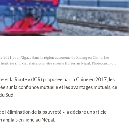
bre 2021 pour Xigaze dans la région autonome de Xizang en Chine. Les
 frontière sino-népalaise pour être ensuite livrées au Népal. Photo:cnsphoto
ure et la Route » (ICR) proposée par la Chine en 2017, les
e sur la confiance mutuelle et les avantages mutuels, ce
du Sud.
 l’élimination de la pauvreté », a déclaré un article
 anglais en ligne au Népal.