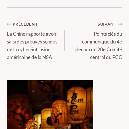
Navigation
PRÉCÉDENT
SUIVANT
de
La Chine rapporte avoir
Points clés du
saisi des preuves solides
communiqué du 4e
l’article
de la cyber-intrusion
plénum du 20e Comité
américaine de la NSA
central du PCC