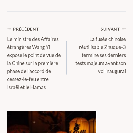
Navigation
PRÉCÉDENT
SUIVANT
de
Le ministre des Affaires
La fusée chinoise
étrangères Wang Yi
réutilisable Zhuque-3
l’article
expose le point de vue de
termine ses derniers
la Chine sur la première
tests majeurs avant son
phase de l'accord de
vol inaugural
cessez-le-feu entre
Israël et le Hamas