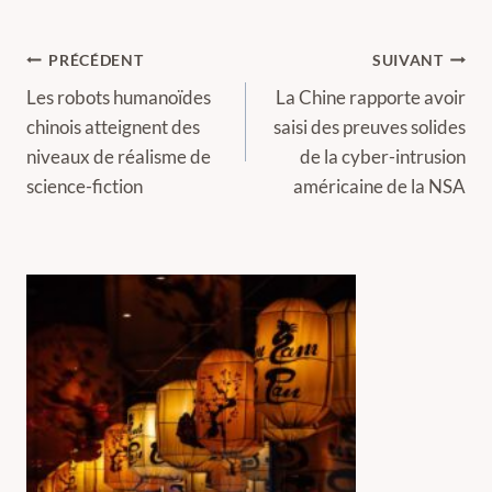
Navigation
PRÉCÉDENT
SUIVANT
de
Les robots humanoïdes
La Chine rapporte avoir
chinois atteignent des
saisi des preuves solides
l’article
niveaux de réalisme de
de la cyber-intrusion
science-fiction
américaine de la NSA