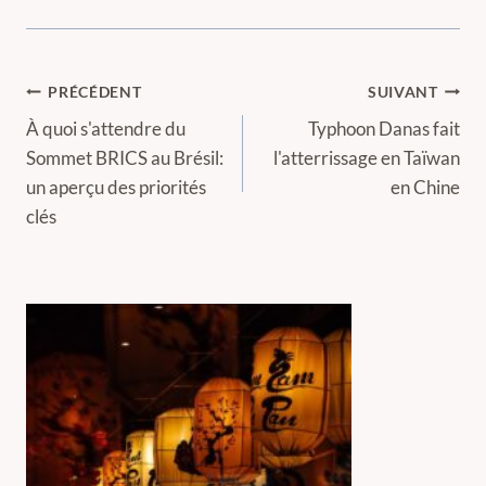
Navigation
PRÉCÉDENT
SUIVANT
de
À quoi s'attendre du
Typhoon Danas fait
Sommet BRICS au Brésil:
l'atterrissage en Taïwan
l’article
un aperçu des priorités
en Chine
clés