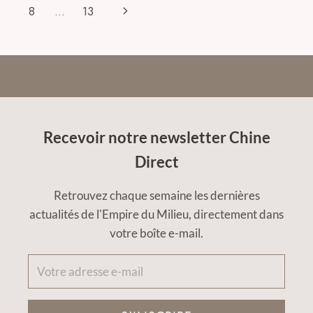
navigation
Page
Next
8
…
13
Page
Recevoir notre newsletter Chine
Direct
Retrouvez chaque semaine les dernières
actualités de l'Empire du Milieu, directement dans
votre boîte e-mail.