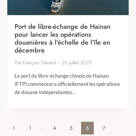
Port de libre-échange de Hainan
pour lancer les opérations
douanières à l'échelle de l'île en
décembre
Par
François Gérard
23 juillet 2025
Le port de libre-échange chinois de Hainan
(FTP) commencera officiellement les opérations
de douane indépendantes…
Page
Previous
1
…
4
5
6
7