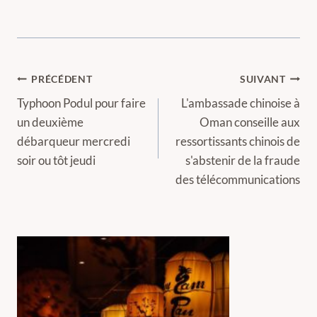
Navigation
PRÉCÉDENT
SUIVANT
de
Typhoon Podul pour faire
L'ambassade chinoise à
un deuxième
Oman conseille aux
l’article
débarqueur mercredi
ressortissants chinois de
soir ou tôt jeudi
s'abstenir de la fraude
des télécommunications