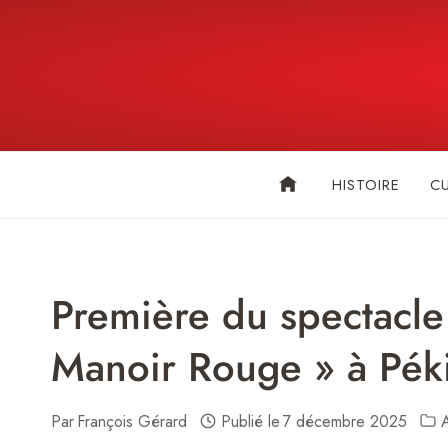
Skip
to
content
HISTOIRE
C
Première du spectacle
Manoir Rouge » à Pék
Par
François Gérard
Publié le
7 décembre 2025
A