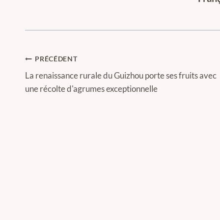
Navigation
PRÉCÉDENT
de
La renaissance rurale du Guizhou porte ses fruits avec
une récolte d'agrumes exceptionnelle
l’article