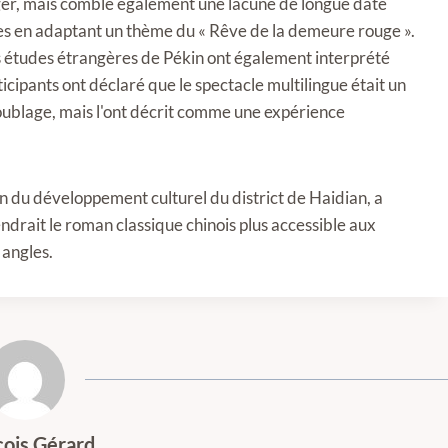
anger, mais comble également une lacune de longue date
ses en adaptant un thème du « Rêve de la demeure rouge ».
es études étrangères de Pékin ont également interprété
icipants ont déclaré que le spectacle multilingue était un
 doublage, mais l'ont décrit comme une expérience
on du développement culturel du district de Haidian, a
ndrait le roman classique chinois plus accessible aux
 angles.
çois Gérard